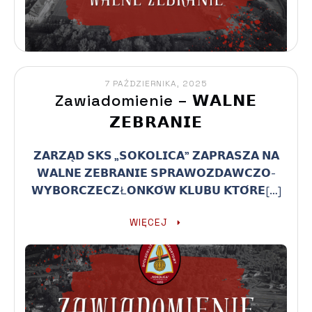
7 PAŹDZIERNIKA, 2025
Zawiadomienie – 𝗪𝗔𝗟𝗡𝗘
𝗭𝗘𝗕𝗥𝗔𝗡𝗜𝗘
𝗭𝗔𝗥𝗭𝗔̨𝗗 𝗦𝗞𝗦 „𝗦𝗢𝗞𝗢𝗟𝗜𝗖𝗔” 𝗭𝗔𝗣𝗥𝗔𝗦𝗭𝗔 𝗡𝗔
𝗪𝗔𝗟𝗡𝗘 𝗭𝗘𝗕𝗥𝗔𝗡𝗜𝗘 𝗦𝗣𝗥𝗔𝗪𝗢𝗭𝗗𝗔𝗪𝗖𝗭𝗢-
𝗪𝗬𝗕𝗢𝗥𝗖𝗭𝗘𝗖𝗭Ł𝗢𝗡𝗞𝗢́𝗪 𝗞𝗟𝗨𝗕𝗨 𝗞𝗧𝗢́𝗥𝗘[…]
WIĘCEJ